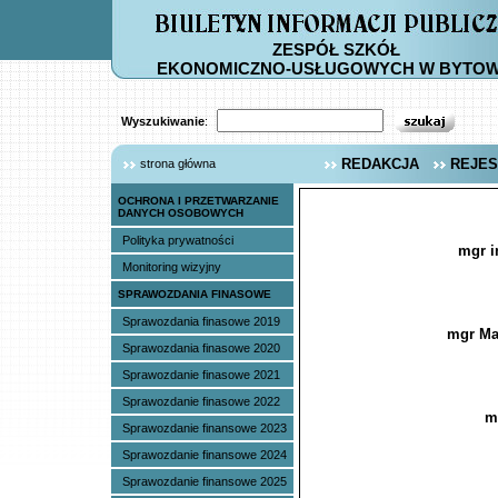
ZESPÓŁ SZKÓŁ
EKONOMICZNO-USŁUGOWYCH W BYTOW
Wyszukiwanie
:
REDAKCJA
REJES
strona główna
OCHRONA I PRZETWARZANIE
DANYCH OSOBOWYCH
Polityka prywatności
mgr i
Monitoring wizyjny
SPRAWOZDANIA FINASOWE
Sprawozdania finasowe 2019
mgr Ma
Sprawozdania finasowe 2020
Sprawozdanie finasowe 2021
Sprawozdanie finasowe 2022
m
Sprawozdanie finansowe 2023
Sprawozdanie finansowe 2024
Sprawozdanie finansowe 2025