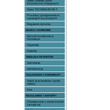
Statut Zespołu Szkół
Ekonomiczno-Usługowych
Statut TECHNIKUM NR 2
Procedury postępowania w
sytuacjach kryzysowych
Regulamin dyżurów
NAUKA I UCZNIOWIE
Kierunki kształcenia w
Technikum
Stypendia
Dojazdy
OBSŁUGA PETENTÓW
Sekretariat
Administracja
OGŁOSZENIA I KOMUNIKATY
Nabór pracowników i wyniki
naboru
Inne
REGULAMINY I RAPORTY
Oświadczenie o stanie kontroli
zarządczej