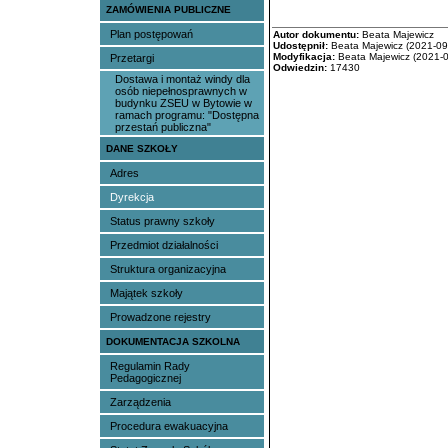
ZAMÓWIENIA PUBLICZNE
Plan postępowań
Autor dokumentu:
Beata Majewicz
Udostępnił:
Beata Majewicz (2021-09-
Modyfikacja:
Beata Majewicz (2021-0
Przetargi
Odwiedzin:
17430
Dostawa i montaż windy dla
osób niepełnosprawnych w
budynku ZSEU w Bytowie w
ramach programu: "Dostępna
przestań publiczna"
DANE SZKOŁY
Adres
Dyrekcja
Status prawny szkoły
Przedmiot działalności
Struktura organizacyjna
Majątek szkoły
Prowadzone rejestry
DOKUMENTACJA SZKOLNA
Regulamin Rady
Pedagogicznej
Zarządzenia
Procedura ewakuacyjna