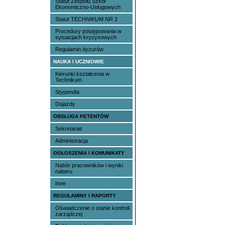
Statut Zespołu Szkół
Ekonomiczno-Usługowych
Statut TECHNIKUM NR 2
Procedury postępowania w
sytuacjach kryzysowych
Regulamin dyżurów
NAUKA I UCZNIOWIE
Kierunki kształcenia w
Technikum
Stypendia
Dojazdy
OBSŁUGA PETENTÓW
Sekretariat
Administracja
OGŁOSZENIA I KOMUNIKATY
Nabór pracowników i wyniki
naboru
Inne
REGULAMINY I RAPORTY
Oświadczenie o stanie kontroli
zarządczej