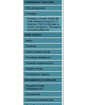
ZAMÓWIENIA PUBLICZNE
Plan postępowań
Przetargi
Dostawa i montaż windy dla
osób niepełnosprawnych w
budynku ZSEU w Bytowie w
ramach programu: "Dostępna
przestań publiczna"
DANE SZKOŁY
Adres
Dyrekcja
Status prawny szkoły
Przedmiot działalności
Struktura organizacyjna
Majątek szkoły
Prowadzone rejestry
DOKUMENTACJA SZKOLNA
Regulamin Rady
Pedagogicznej
Zarządzenia
Procedura ewakuacyjna