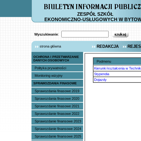
ZESPÓŁ SZKÓŁ
EKONOMICZNO-USŁUGOWYCH W BYTOW
Wyszukiwanie
:
REDAKCJA
REJES
strona główna
OCHRONA I PRZETWARZANIE
DANYCH OSOBOWYCH
Podmenu
Polityka prywatności
Kierunki kształcenia w Techni
Stypendia
Monitoring wizyjny
Dojazdy
SPRAWOZDANIA FINASOWE
Sprawozdania finasowe 2019
Sprawozdania finasowe 2020
Sprawozdanie finasowe 2021
Sprawozdanie finasowe 2022
Sprawozdanie finansowe 2023
Sprawozdanie finansowe 2024
Sprawozdanie finansowe 2025